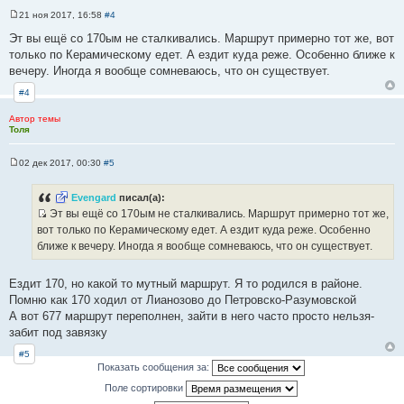
и
21 ноя 2017, 16:58
#4
С
т
о
Эт вы ещё со 170ым не сталкивались. Маршрут примерно тот же, вот
а
о
только по Керамическому едет. А ездит куда реже. Особенно ближе к
б
т
щ
вечеру. Иногда я вообще сомневаюсь, что он существует.
ы
е
н
#4
и
е
Автор темы
Толя
02 дек 2017, 00:30
#5
С
о
о
Evengard
писал(а):
б
Эт вы ещё со 170ым не сталкивались. Маршрут примерно тот же,
щ
И
е
вот только по Керамическому едет. А ездит куда реже. Особенно
н
с
ближе к вечеру. Иногда я вообще сомневаюсь, что он существует.
и
т
е
о
Ездит 170, но какой то мутный маршрут. Я то родился в районе.
ч
Помню как 170 ходил от Лианозово до Петровско-Разумовской
н
А вот 677 маршрут переполнен, зайти в него часто просто нельзя-
и
забит под завязку
к
#5
ц
Показать сообщения за:
и
т
Поле сортировки