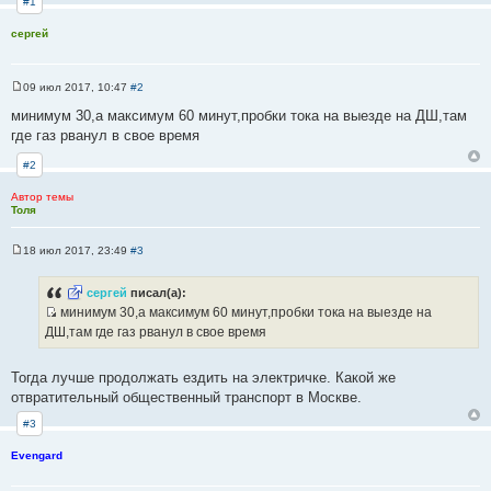
#1
сергей
09 июл 2017, 10:47
#2
С
о
минимум 30,а максимум 60 минут,пробки тока на выезде на ДШ,там
о
где газ рванул в свое время
б
щ
е
#2
н
и
Автор темы
е
Толя
18 июл 2017, 23:49
#3
С
о
о
сергей
писал(а):
б
минимум 30,а максимум 60 минут,пробки тока на выезде на
щ
И
е
ДШ,там где газ рванул в свое время
н
с
и
т
е
Тогда лучше продолжать ездить на электричке. Какой же
о
отвратительный общественный транспорт в Москве.
ч
#3
н
и
Evengard
к
ц