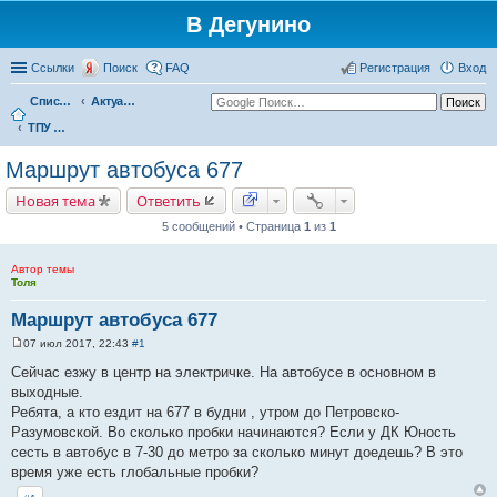
В Дегунино
Ссылки
Поиск
FAQ
Регистрация
Вход
Список форумов
Актуальные вопросы
ТПУ Бескудниково: Разворотный круг Мосгортранс
Маршрут автобуса 677
Новая тема
Ответить
5 сообщений • Страница
1
из
1
Автор темы
Толя
Маршрут автобуса 677
07 июл 2017, 22:43
#1
С
о
Сейчас езжу в центр на электричке. На автобусе в основном в
о
выходные.
б
щ
Ребята, а кто ездит на 677 в будни , утром до Петровско-
е
Разумовской. Во сколько пробки начинаются? Если у ДК Юность
н
и
сесть в автобус в 7-30 до метро за сколько минут доедешь? В это
е
время уже есть глобальные пробки?