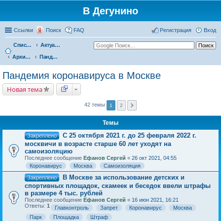
В Дегунино
Ссылки
Поиск
FAQ
Регистрация
Вход
Список форумов
Актуальные вопросы
Архив событий
Пандемия коронавируса в Москве
Пандемия коронавируса в Москве
Новая тема
42 темы
1
2
Темы
С 25 октября 2021 г. до 25 февраля 2022 г.
Закреплено
москвичи в возрасте старше 60 лет уходят на
самоизоляцию
Последнее сообщение
Ефанов Сергей
«
26 окт 2021, 04:55
Коронавирус
Москва
Самоизоляция
В Москве за использование детских и
Закреплено
спортивных площадок, скамеек и беседок ввели штрафы
в размере 4 тыс. рублей
Последнее сообщение
Ефанов Сергей
«
16 июн 2021, 16:21
Ответы:
1
Главконтроль
Запрет
Коронавирус
Москва
Парк
Площадка
Штраф