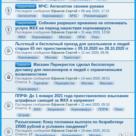
МЧС: Антисептик своими руками
Закреплено
Последнее сообщение
Ефанов Сергей
«
08 апр 2020, 17:15
Антисептик
Коронавирус
МЧС
Рекомендация
Собянин разрешил врнменно не оплачивать
Закреплено
услуги ЖКХ на период нашествия коронавируса
Последнее сообщение
Ефанов Сергей
«
31 мар 2020, 13:58
ЖКХ
Коронавирус
Москва
НПА
Указ
Льготный и бесплатный проезд для школьников и людей
старше 65 лет приостановлен с 09.10.2020 по 28.10.2020 гг
Последнее сообщение
Ефанов Сергей
«
12 окт 2020, 08:36
Коронавирус
Москва
Транспорт
Магазин Перекресток сделал бесплатную
Закрыто
доставку для пенсионеров и людей с ограниченными
возможностями
Последнее сообщение
Ефанов Сергей
«
14 июл 2020, 08:51
Ответы:
1
Торговля
Перекрёсток
Москва
Магазин
Коронавирус
ППРФ: До 1 января 2021 года приостановлено взыскание
штрафных санкций за ЖКХ и капремонт
Последнее сообщение
Ефанов Сергей
«
11 июл 2020, 05:10
Ответы:
2
ЖКХ
Капремонт
Коронавирус
ППРФ
Пени
Штраф
Разъяснение: Кому положена выплата по безработице
19500 рублей в условиях пандемии?
Последнее сообщение
Ефанов Сергей
«
19 июн 2020, 20:21
Ответы:
17
Безработица
Коронавирус
Москва
1
2