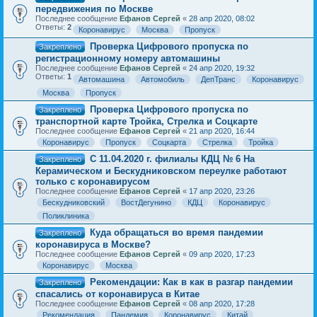
передвижения по Москве
Последнее сообщение
Ефанов Сергей
«
28 апр 2020, 08:02
Ответы:
2
Коронавирус
Москва
Пропуск
Проверка Цифрового пропуска по
Закреплено
регистрационному номеру автомашины
Последнее сообщение
Ефанов Сергей
«
24 апр 2020, 19:32
Ответы:
1
Автомашина
Автомобиль
ДепТранс
Коронавирус
Москва
Пропуск
Проверка Цифрового пропуска по
Закреплено
транспортной карте Тройка, Стрелка и Соцкарте
Последнее сообщение
Ефанов Сергей
«
21 апр 2020, 16:44
Коронавирус
Пропуск
Соцкарта
Стрелка
Тройка
С 11.04.2020 г. филиалы КДЦ № 6 На
Закреплено
Керамическом и Бескудниковском переулке работают
только с коронавирусом
Последнее сообщение
Ефанов Сергей
«
17 апр 2020, 23:26
Бескудниковский
ВостДегунино
КДЦ
Коронавирус
Поликлиника
Куда обращаться во время пандемии
Закреплено
коронавируса в Москве?
Последнее сообщение
Ефанов Сергей
«
09 апр 2020, 17:23
Коронавирус
Москва
Рекомендации: Как в как в разгар пандемии
Закреплено
спасались от коронавируса в Китае
Последнее сообщение
Ефанов Сергей
«
08 апр 2020, 17:28
Рекомендация
Пандемия
Коронавирус
Китай