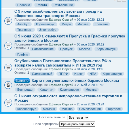
Пособие
Работа
Разъяснение
С 9 июля возобновляется льготный проезд на
общественном транспорте Москвы
Последнее сообщение
Ефанов Сергей
«
09 июн 2020, 12:21
Автобус
Коронавирус
Метро
Москва
Трамвай
Транспорт
Электробус
С 9 июня 2020 г. отменяются Пропуска и Графики прогулок
заключённых в Москве
Последнее сообщение
Ефанов Сергей
«
08 июн 2020, 20:12
Ответы:
1
Самоизоляция
Пропуск
Москва
Коронавирус
График
Опубликовано Постановление Правительства РФ о
возврате налога самозанятым и ИП за 2019 год
Последнее сообщение
Ефанов Сергей
«
01 июн 2020, 13:10
Ответы:
1
Самозанятый
ППРФ
Налог
НПА
Коронавирус
Карта прогулок заключённых бараков Москвы
Закрыто
Последнее сообщение
Ефанов Сергей
«
29 май 2020, 01:18
Беспредел
Карантин
Коронавирус
Москва
С 1 июня открываются непродовольственная торговля в
Москве
Последнее сообщение
Ефанов Сергей
«
28 май 2020, 03:24
Коронавирус
Магазин
Москва
Самоизоляция
Торговля
Показать темы за:
Поле сортировки