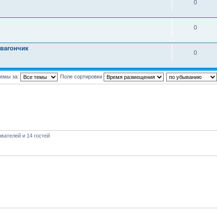
0
0
 вагончик
0
темы за:
Поле сортировки
вателей и 14 гостей