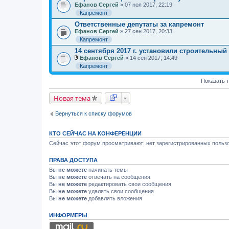
Ефанов Сергей
» 07 ноя 2017, 22:19
Капремонт
Ответственные депутаты за капремонт
Ефанов Сергей
» 27 сен 2017, 20:33
Капремонт
14 сентября 2017 г. установили строительный
Ефанов Сергей
» 14 сен 2017, 14:49
В
Капремонт
л
о
Показать 
ж
е
н
Новая тема
и
я
Вернуться к списку форумов
КТО СЕЙЧАС НА КОНФЕРЕНЦИИ
Сейчас этот форум просматривают: нет зарегистрированных пользо
ПРАВА ДОСТУПА
Вы
не можете
начинать темы
Вы
не можете
отвечать на сообщения
Вы
не можете
редактировать свои сообщения
Вы
не можете
удалять свои сообщения
Вы
не можете
добавлять вложения
ИНФОРМЕРЫ