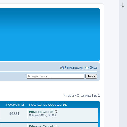
Регистрация
Вход
4 темы • Страница
1
из
1
ПРОСМОТРЫ
ПОСЛЕДНЕЕ СООБЩЕНИЕ
Ефанов Сергей
96834
П
08 ноя 2017, 00:03
е
р
е
Ефанов Сергей