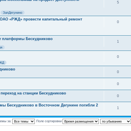
5
ЗапДегунино
л ОАО «РЖД» провести капитальный ремонт
0
у у платформы Бескудниково
1
ия
0
ЖД
дниково
0
0
переход на станции Бескудниково
0
ормы Бескудниково в Восточном Дегунине погибли 2
1
темы за:
Поле сортировки