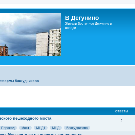
В Дегунино
Жители Восточное Дегунино и
соседи
атформы Бескудниково
ОТВЕТЫ
вского пешеходного моста
2
Переход
Мост
МЦД1
МЦД
Бескудниково
рка Моссельмаш на предмет доступности