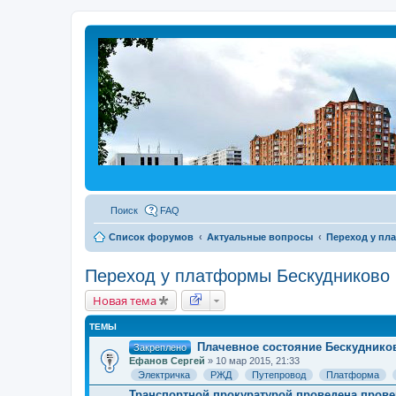
Поиск
FAQ
Список форумов
Актуальные вопросы
Переход у пл
Переход у платформы Бескудниково
Новая тема
ТЕМЫ
Плачевное состояние Бескуднико
Закреплено
Ефанов Сергей
» 10 мар 2015, 21:33
Электричка
РЖД
Путепровод
Платформа
Транспортной прокуратурой проведена прове