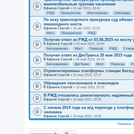
маломобильным группам населения
Ефанов Сергей
» 26 авг 2015, 20:41
РЖД
Прокуратура
Моссельмаш
Инвалиды
По иску транспортного прокурора суд обяза
пешеходного моста
Ефанов Сергей
» 26 авг 2015, 21:01
Мост
Прокуратура
РЖД
Получен ответ из РЖД от 03.06.2015 по мост
Ефанов Сергей
» 04 июн 2015, 20:04
В
Бескудниково
Мост
Переход
РЖД
Станц
л
о
Получен ответ из ДепТранса 20 мая 2015 года
ж
Ефанов Сергей
» 26 май 2015, 19:34
е
В
Бескудниково
ДепТранс
Мост
Переход
Р
н
л
и
о
Отремонтированы платформы станции Беску
я
ж
Ефанов Сергей
» 10 мар 2015, 22:37
е
н
Обращения пенсионеров и инвалидов
и
Ефанов Сергей
» 10 мар 2015, 22:22
я
В
л
В РЖД отказались ремонтировать надземный 
о
Ефанов Сергей
» 10 мар 2015, 20:25
ж
е
С начала 2014 года на ж/д переходе у платф
н
человека
и
я
Ефанов Сергей
» 10 мар 2015, 19:50
Показать 