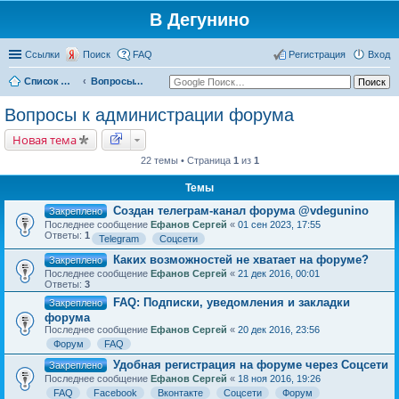
В Дегунино
Ссылки
Поиск
FAQ
Регистрация
Вход
Список форумов
Вопросы к администрации форума
Вопросы к администрации форума
Новая тема
22 темы • Страница
1
из
1
Темы
Создан телеграм-канал форума @vdegunino
Закреплено
Последнее сообщение
Ефанов Сергей
«
01 сен 2023, 17:55
Ответы:
1
Telegram
Соцсети
Каких возможностей не хватает на форуме?
Закреплено
Последнее сообщение
Ефанов Сергей
«
21 дек 2016, 00:01
Ответы:
3
FAQ: Подписки, уведомления и закладки
Закреплено
форума
Последнее сообщение
Ефанов Сергей
«
20 дек 2016, 23:56
Форум
FAQ
Удобная регистрация на форуме через Соцсети
Закреплено
Последнее сообщение
Ефанов Сергей
«
18 ноя 2016, 19:26
FAQ
Facebook
Вконтакте
Соцсети
Форум