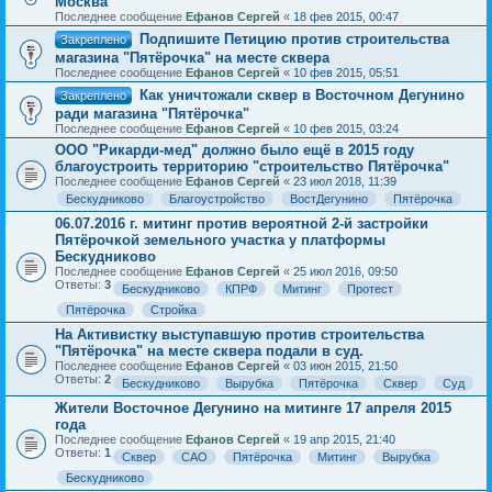
Москва
Последнее сообщение
Ефанов Сергей
«
18 фев 2015, 00:47
Подпишите Петицию против строительства
Закреплено
магазина "Пятёрочка" на месте сквера
Последнее сообщение
Ефанов Сергей
«
10 фев 2015, 05:51
Как уничтожали сквер в Восточном Дегунино
Закреплено
ради магазина "Пятёрочка"
Последнее сообщение
Ефанов Сергей
«
10 фев 2015, 03:24
ООО "Рикарди-мед" должно было ещё в 2015 году
благоустроить территорию "строительство Пятёрочка"
Последнее сообщение
Ефанов Сергей
«
23 июл 2018, 11:39
Бескудниково
Благоустройство
ВостДегунино
Пятёрочка
06.07.2016 г. митинг против вероятной 2-й застройки
Пятёрочкой земельного участка у платформы
Бескудниково
Последнее сообщение
Ефанов Сергей
«
25 июл 2016, 09:50
Ответы:
3
Бескудниково
КПРФ
Митинг
Протест
Пятёрочка
Стройка
На Активистку выступавшую против строительства
"Пятёрочка" на месте сквера подали в суд.
Последнее сообщение
Ефанов Сергей
«
03 июн 2015, 21:50
Ответы:
2
Бескудниково
Вырубка
Пятёрочка
Сквер
Суд
Жители Восточное Дегунино на митинге 17 апреля 2015
года
Последнее сообщение
Ефанов Сергей
«
19 апр 2015, 21:40
Ответы:
1
Сквер
САО
Пятёрочка
Митинг
Вырубка
Бескудниково