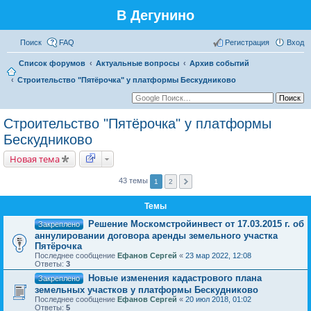
В Дегунино
Поиск
FAQ
Регистрация
Вход
Список форумов
Актуальные вопросы
Архив событий
Строительство "Пятёрочка" у платформы Бескудниково
Строительство "Пятёрочка" у платформы
Бескудниково
Новая тема
43 темы
1
2
Темы
Решение Москомстройинвест от 17.03.2015 г. об
Закреплено
аннулировании договора аренды земельного участка
Пятёрочка
Последнее сообщение
Ефанов Сергей
«
23 мар 2022, 12:08
Ответы:
3
Новые изменения кадастрового плана
Закреплено
земельных участков у платформы Бескудниково
Последнее сообщение
Ефанов Сергей
«
20 июл 2018, 01:02
Ответы:
5